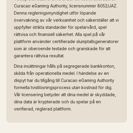
Curacao eGaming Authority, licensnummer 8052/JAZ.
Denna regleringsmyndighet utför löpande
övervakning av vår verksamhet och säkerställer att vi
uppfyller strikta standarder för spelarvård, spel
rättvisa och finansiell säkerhet. Alla spel på vår
plattform använder certifierade slumptallsgeneratorer
som är oberoende testade och granskade för att
garantera rättvisa resultat.
Dina insättningar hålls på segregerade bankkonton,
skilda från operationella medel. I händelse av en
dispyt har du tillgång till Curacao eGaming Authority
formella tvistlösningsprocess utan kostnad för dig.
Vår licensering betyder att dina medel är skyddade,
dina data är krypterade och du spelar på en
verifierad, reglerad plattform.