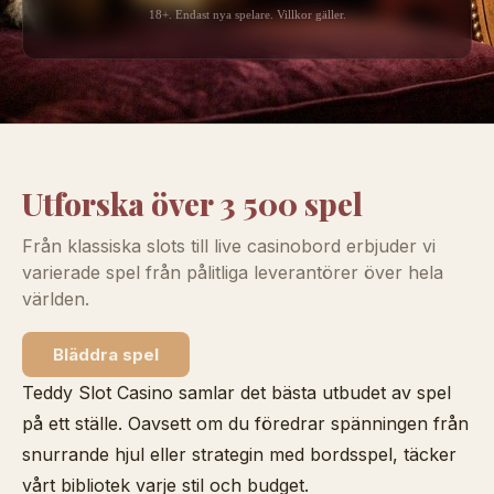
18+. Endast nya spelare. Villkor gäller.
Utforska över 3 500 spel
Från klassiska slots till live casinobord erbjuder vi
varierade spel från pålitliga leverantörer över hela
världen.
Bläddra spel
Teddy Slot Casino samlar det bästa utbudet av spel
på ett ställe. Oavsett om du föredrar spänningen från
snurrande hjul eller strategin med bordsspel, täcker
vårt bibliotek varje stil och budget.