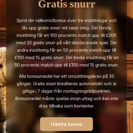
Gratis snurr
Sprid din välkomstbonus över tre insättningar och
lås upp gratis snurr vid varje steg. Din första
insättning får en 100 procents match upp till £200
med 20 gratis snurr på vårt destacerade spel. Din
andra insättning får en 50 procents match upp till
£100 med 15 gratis snurr. Din tredje insättning får en
50 procents match upp till £100 med 15 gratis snurr.
Alla bonusmedel har ett omsättningskrav på 35
gånger. Gratis snurr krediteras automatiskt och är
giltiga i 7 dagar från mottagningstidpunkten.
Bonusmedel måste spelas innan uttag och kan inte
dras tillbaka som kontanter.
Hämta bonus