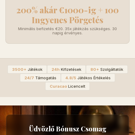
200% akár €1000-ig + 100
Ingyenes Pörgetés
Minimális befizetés €20. 35x játékzás szükséges. 30
napig érvényes.
3500+
Játékok
24h
Kifizetések
80+
Szolgáltatók
24/7
Támogatás
4.8/5
Játékos Értékelés
Curacao
Licencelt
Üdvözlő Bónusz Csomag