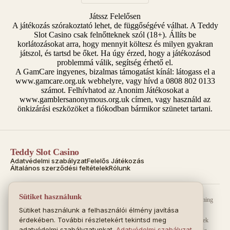
Játssz Felelősen
A játékozás szórakoztató lehet, de függőségévé válhat. A Teddy
Slot Casino csak felnőtteknek szól (18+). Állíts be
korlátozásokat arra, hogy mennyit költesz és milyen gyakran
játszol, és tartsd be őket. Ha úgy érzed, hogy a játékozásod
problemmá válik, segítség érhető el.
A GamCare ingyenes, bizalmas támogatást kínál: látogass el a
www.gamcare.org.uk webhelyre, vagy hívd a 0808 802 0133
számot. Felhívhatod az Anonim Játékosokat a
www.gamblersanonymous.org.uk címen, vagy használd az
önkizárási eszközöket a fiókodban bármikor szünetet tartani.
Teddy Slot Casino
Adatvédelmi szabályzat
Felelős Játékozás
Általános szerződési feltételek
Rólunk
Sütiket használunk
A Teddy Slot Casino-t a Teddy Entertainment Ltd üzemelteti, amely a Malta Gaming
Sütiket használunk a felhasználói élmény javítása
Authority által kiadott MGA/B2C/123/2021 számú licenc alapján működik és
érdekében. További részletekért tekintsd meg
szabályozva van. Ez a webhely kizárólag 18 éves vagy annál idősebb felnőtteknek
adatvédelmi szabályzatunkat.
Adatvédelmi szabályzat