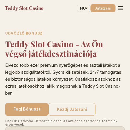
Teddy Slot Casino
HU
Játszani
▾
ÜDVÖZLŐ BÓNUSZ
Teddy Slot Casino - Az Ön
végső játékdesztinációja
Élvezd több ezer prémium nyerőgépet és asztali játékot a
legjobb szolgáltatóktól. Gyors kifizetések, 24/7 támogatás
és biztonságos játékos környezet. Csatlakozz azokhoz az
ezres játékosokhoz, akik megbíznak a Teddy Slot Casino-
ban.
Fogj Bónuszt
Kezdj Játszani
Csak 18+ számára. Játssz felelősen. Az általános szerződési feltételek
érvényesek.