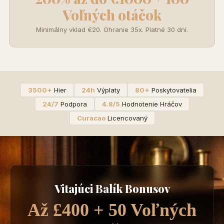
Voľných otáčok
Minimálny vklad €20. Ohranie 35x. Platné 30 dní.
3500+
Hier
24h
Výplaty
80+
Poskytovatelia
24/7
Podpora
4.8/5
Hodnotenie Hráčov
Curacao
Licencovaný
Vitajúci Balík Bonusov
Až £400 + 50 Voľných