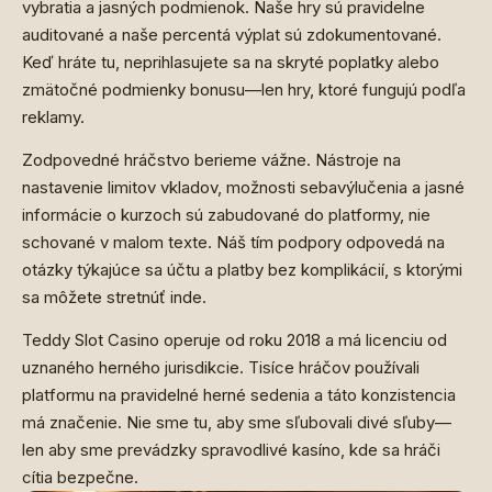
vybratia a jasných podmienok. Naše hry sú pravidelne
auditované a naše percentá výplat sú zdokumentované.
Keď hráte tu, neprihlasujete sa na skryté poplatky alebo
zmätočné podmienky bonusu—len hry, ktoré fungujú podľa
reklamy.
Zodpovedné hráčstvo berieme vážne. Nástroje na
nastavenie limitov vkladov, možnosti sebavýlučenia a jasné
informácie o kurzoch sú zabudované do platformy, nie
schované v malom texte. Náš tím podpory odpovedá na
otázky týkajúce sa účtu a platby bez komplikácií, s ktorými
sa môžete stretnúť inde.
Teddy Slot Casino operuje od roku 2018 a má licenciu od
uznaného herného jurisdikcie. Tisíce hráčov používali
platformu na pravidelné herné sedenia a táto konzistencia
má značenie. Nie sme tu, aby sme sľubovali divé sľuby—
len aby sme prevádzky spravodlivé kasíno, kde sa hráči
cítia bezpečne.