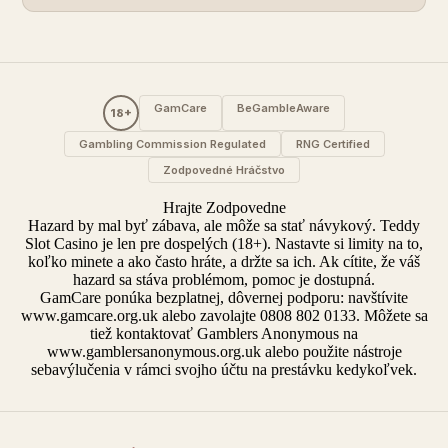
GamCare
BeGambleAware
18+
Gambling Commission Regulated
RNG Certified
Zodpovedné Hráčstvo
Hrajte Zodpovedne
Hazard by mal byť zábava, ale môže sa stať návykový. Teddy
Slot Casino je len pre dospelých (18+). Nastavte si limity na to,
koľko minete a ako často hráte, a držte sa ich. Ak cítite, že váš
hazard sa stáva problémom, pomoc je dostupná.
GamCare ponúka bezplatnej, dôvernej podporu: navštívite
www.gamcare.org.uk alebo zavolajte 0808 802 0133. Môžete sa
tiež kontaktovať Gamblers Anonymous na
www.gamblersanonymous.org.uk alebo použite nástroje
sebavýlučenia v rámci svojho účtu na prestávku kedykoľvek.