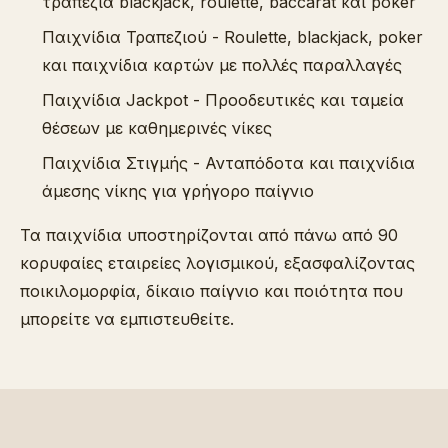
τραπέζια blackjack, roulette, baccarat και poker
Παιχνίδια Τραπεζιού - Roulette, blackjack, poker
και παιχνίδια καρτών με πολλές παραλλαγές
Παιχνίδια Jackpot - Προοδευτικές και ταμεία
θέσεων με καθημερινές νίκες
Παιχνίδια Στιγμής - Ανταπόδοτα και παιχνίδια
άμεσης νίκης για γρήγορο παίγνιο
Τα παιχνίδια υποστηρίζονται από πάνω από 90
κορυφαίες εταιρείες λογισμικού, εξασφαλίζοντας
ποικιλομορφία, δίκαιο παίγνιο και ποιότητα που
μπορείτε να εμπιστευθείτε.