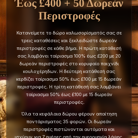
Έως £400 + 50 Δωρεάν
Περιστροφές
Κατανείμετε το δώρο καλωσορίσματός σας σε
τρεις καταθέσεις και ξεκλειδώστε δωρεάν
περιστροφές σε κάθε βήμα. Η πρώτη κατάθεσή
σας λαμβάνει ταίριασμα 100% έως £200 με 20
δωρεάν περιστροφές στο κορυφαίο παιχνίδι
κουλοχέρηδων. Η δεύτερη κατάθεσή σας
κερδίζει ταίριασμα 50% έως £100 με 15 δωρεάν
περιστροφές. Η τρίτη κατάθεσή σας λαμβάνει
ταίριασμα 50% έως £100 με 15 δωρεάν
περιστροφές.
Όλα τα κεφάλαια δώρου φέρουν απαίτηση
ποντάρισματος 35 φορών. Οι δωρεάν
περιστροφές πιστώνονται αυτόματα και
ισχύουν για 7 ημέρες από την ημερομηνία λήψης.