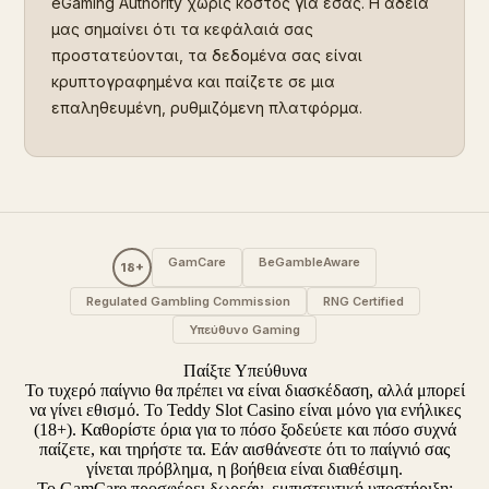
eGaming Authority χωρίς κόστος για εσάς. Η άδεια
μας σημαίνει ότι τα κεφάλαιά σας
προστατεύονται, τα δεδομένα σας είναι
κρυπτογραφημένα και παίζετε σε μια
επαληθευμένη, ρυθμιζόμενη πλατφόρμα.
GamCare
BeGambleAware
18+
Regulated Gambling Commission
RNG Certified
Υπεύθυνο Gaming
Παίξτε Υπεύθυνα
Το τυχερό παίγνιο θα πρέπει να είναι διασκέδαση, αλλά μπορεί
να γίνει εθισμό. Το Teddy Slot Casino είναι μόνο για ενήλικες
(18+). Καθορίστε όρια για το πόσο ξοδεύετε και πόσο συχνά
παίζετε, και τηρήστε τα. Εάν αισθάνεστε ότι το παίγνιό σας
γίνεται πρόβλημα, η βοήθεια είναι διαθέσιμη.
Το GamCare προσφέρει δωρεάν, εμπιστευτική υποστήριξη: