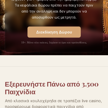
Τα κεφάλαια δώρου πρέπει να παιχτούν πριν
από την ανάληψη και δεν μπορούν να
αποσυρθούν ως μετρητά.
Διεκδίκηση Δώρου
18+. Μόνο νέοι παίκτες. Ισχύουν οι όροι και προϋποθέσεις.
Εξερευνήστε Πάνω από 3.500
Παιχνίδια
Από κλασικά κουλοχέρηδα σε τραπέζια live casino,
προσφέρουμε διαφορετικά παιχνίδια από